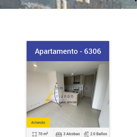
Apartamento - 6306
Arriendo
2
70 m
3 Alcobas
2.0 Baños