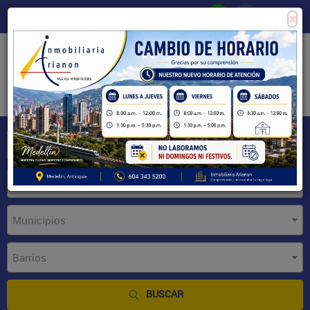
×
Consigne su propiedad
Zona Clientes
Tipo de inmueble
Municipios
Barrios
BUSCAR