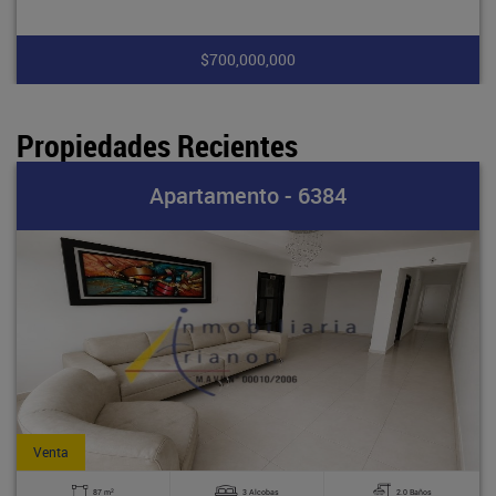
$210,000,000
Propiedades Recientes
84
Apartamento - 63
Arriendo
2
2.0 Baños
95 m
3 Alcobas