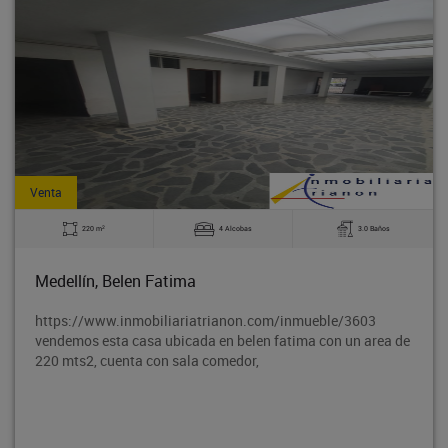
Venta
2
3.0 Baños
2828 m
0 Alcobas
Santo Domingo, Porce
eble/3603
https://www.inmobiliariatrianon.com/inmu
 con un area de
Vendemos lote ubicado en Porce Antioquia, v
hormiguero, parcelación las blancas, Concor