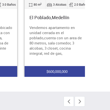
2
3.0 Baños
80 m
3 Alcobas
2.0 Baños
El Poblado,Medellín
ubicado
Vendemos apartamento en
ta con
unidad cerrada en el
a,
poblado,cuenta con un area de
ba de
80 metros, sala comedor, 3
inte
alcobas, 3 closet, cocina
integral, red de gas,
$600,000,000