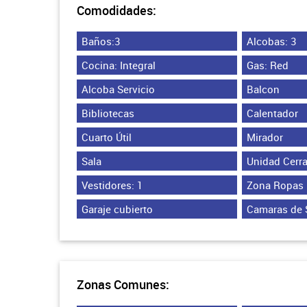
Comodidades:
Baños:3
Alcobas: 3
Cocina: Integral
Gas: Red
Alcoba Servicio
Balcon
Bibliotecas
Calentador
Cuarto Útil
Mirador
Sala
Unidad Cerr
Vestidores: 1
Zona Ropas
Garaje cubierto
Camaras de 
Zonas Comunes: