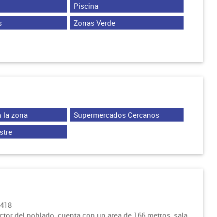
Piscina
s
Zonas Verde
 la zona
Supermercados Cercanos
stre
5418
or del poblado, cuenta con un area de 166 metros, sala,