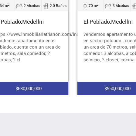
2
2
64 m
2 Alcobas
2.0 Baños
70 m
3 Alcobas
 Poblado,Medellín
El Poblado,Medellín
tps://www.inmobiliariatrianon.com/inmueble/5537
vendemos apartamento 
ndemos apartamento en el
en sector poblado , cuen
blado, cuenta con un area de
un area de 70 metros, sal
 metros, sala comedor, 2
comedor, 3 alcobas, alco
cobas, 2 cl
servicio, 3 closet, cocina 
$630,000,000
$550,000,000