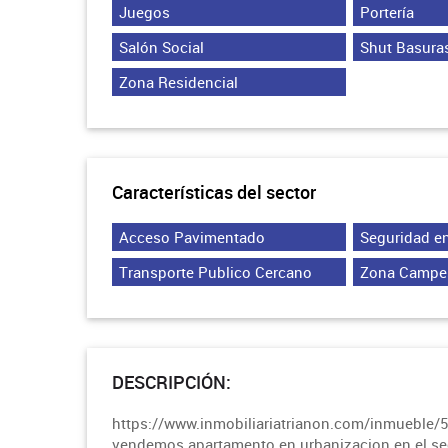
Juegos
Portería
Salón Social
Shut Basura
Zona Residencial
Características del sector
Acceso Pavimentado
Seguridad en
Transporte Publico Cercano
Zona Campe
DESCRIPCIÓN:
https://www.inmobiliariatrianon.com/inmueble/
vendemos apartamento en urbanizacion en el sect