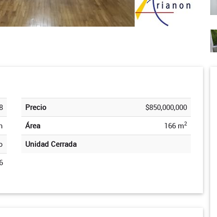
8
Precio
$850,000,000
2
n
Área
166 m
o
Unidad Cerrada
6