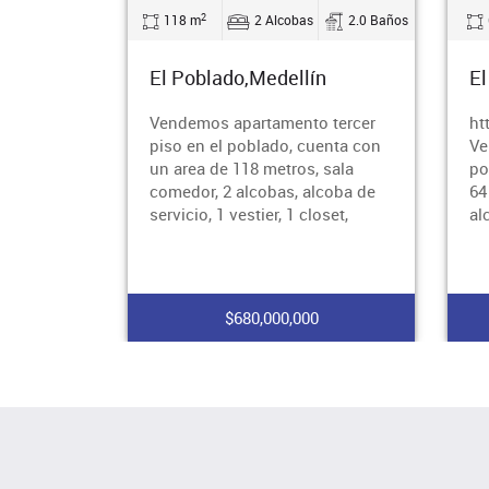
2
118 m
2 Alcobas
2.0 Baños
El Poblado,Medellín
El
Vendemos apartamento tercer
ht
piso en el poblado, cuenta con
Ve
un area de 118 metros, sala
po
comedor, 2 alcobas, alcoba de
64
servicio, 1 vestier, 1 closet,
al
$680,000,000